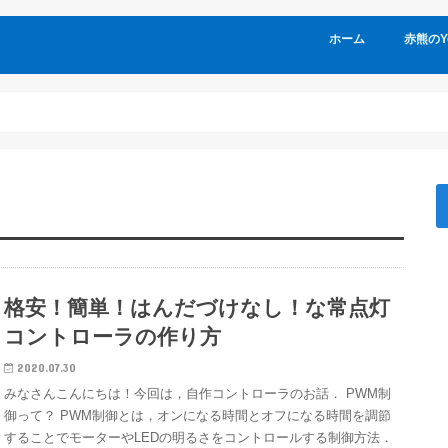
ホーム
赤熊のYo
格安！簡単！はんだづけなし！な常点灯
コントローラの作り方
2020.07.30
みなさんこんにちは！今回は，自作コントローラのお話． PWM制
御って？ PWM制御とは，オンになる時間とオフになる時間を調節
することでモーターやLEDの明るさをコントロールする制御方法．