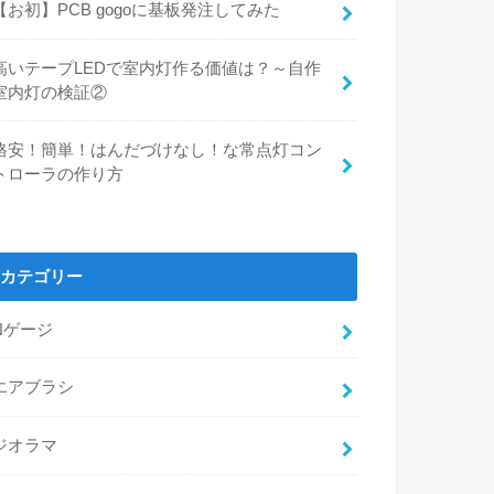
【お初】PCB gogoに基板発注してみた
高いテープLEDで室内灯作る価値は？～自作
室内灯の検証②
格安！簡単！はんだづけなし！な常点灯コン
トローラの作り方
カテゴリー
Nゲージ
エアブラシ
ジオラマ