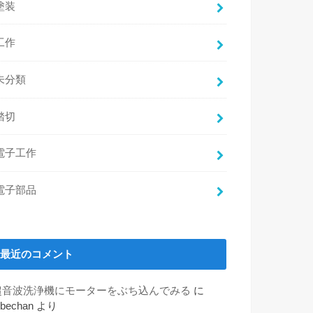
塗装
工作
未分類
踏切
電子工作
電子部品
最近のコメント
超音波洗浄機にモーターをぶち込んでみる
に
obechan
より