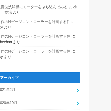
超音波洗浄機にモーターをぶち込んでみる
に
小
西 寛治
より
自作のNゲージコントローラーを計画する件
に
ky
より
自作のNゲージコントローラーを計画する件
に
obechan
より
自作のNゲージコントローラーを計画する件
に
ky
より
アーカイブ
2021年2月
2020年10月