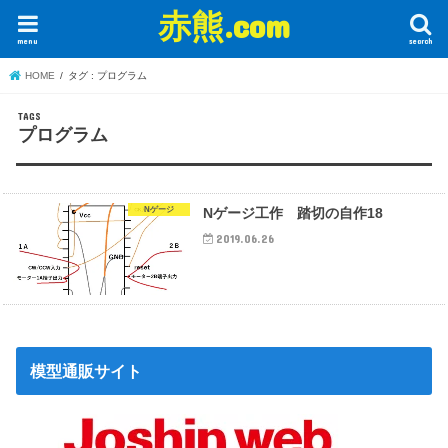
赤熊.com
menu
search
HOME
タグ : プログラム
プログラム
Nゲージ
Nゲージ工作 踏切の自作18
2019.06.26
模型通販サイト