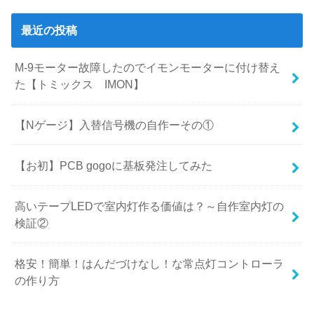
最近の投稿
M-9モーター故障したのでイモンモーターに付け替え
た【トミックス IMON】
【Nゲージ】入替信号機の自作ーその①
【お初】PCB gogoに基板発注してみた
高いテープLEDで室内灯作る価値は？～自作室内灯の
検証②
格安！簡単！はんだづけなし！な常点灯コントローラ
の作り方