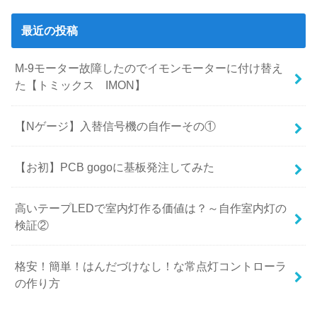
最近の投稿
M-9モーター故障したのでイモンモーターに付け替え
た【トミックス IMON】
【Nゲージ】入替信号機の自作ーその①
【お初】PCB gogoに基板発注してみた
高いテープLEDで室内灯作る価値は？～自作室内灯の
検証②
格安！簡単！はんだづけなし！な常点灯コントローラ
の作り方