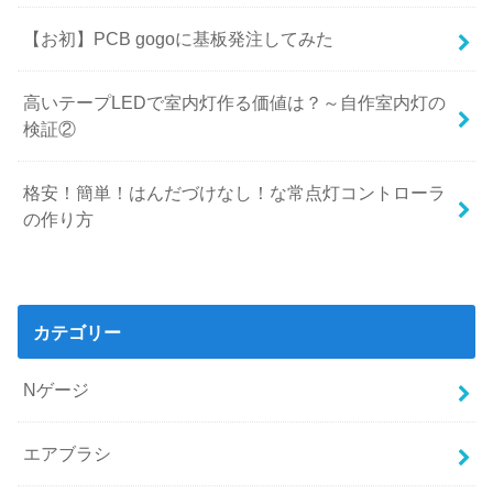
【お初】PCB gogoに基板発注してみた
高いテープLEDで室内灯作る価値は？～自作室内灯の
検証②
格安！簡単！はんだづけなし！な常点灯コントローラ
の作り方
カテゴリー
Nゲージ
エアブラシ