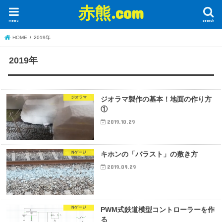
赤熊.com
menu
search
HOME
2019年
2019年
ジオラマ
ジオラマ製作の基本！地面の作り方
①
2019.10.29
Nゲージ
キホンの「バラスト」の敷き方
2019.09.29
Nゲージ
PWM式鉄道模型コントローラーを作
る