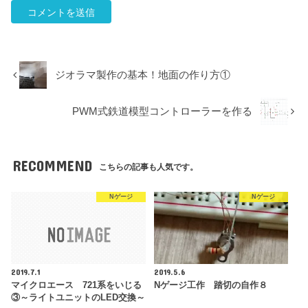
ジオラマ製作の基本！地面の作り方①
PWM式鉄道模型コントローラーを作る
RECOMMEND
こちらの記事も人気です。
Nゲージ
Nゲージ
2019.7.1
2019.5.6
マイクロエース 721系をいじる
Nゲージ工作 踏切の自作８
③～ライトユニットのLED交換～