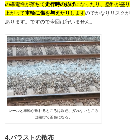
の導電性が落ちて
走行時の妨げ
になったり、塗料が盛り
上がって
車輪に傷を与えたり
します
のでかなりリスクが
あります。ですので今回は行いません。
レールと車輪が擦れるところは銀色、擦れないところ
は錆びて茶色になる。
4.バラストの散布