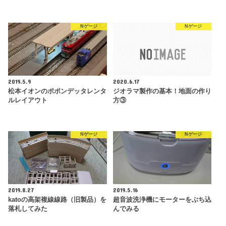
Nゲージ
Nゲージ
2019.5.9
2020.6.17
松本イオンのポポンデッタレンタ
ジオラマ製作の基本！地面の作り
ルレイアウト
方③
Nゲージ
Nゲージ
2019.8.27
2019.5.16
katoの高架複線線路（旧製品）を
超音波洗浄機にモーターをぶち込
落札してみた
んでみる