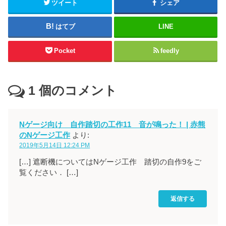
ツイート
シェア
はてブ
LINE
Pocket
feedly
1
個のコメント
Nゲージ向け 自作踏切の工作11 音が鳴った！ | 赤熊
のNゲージ工作
より:
2019年5月14日 12:24 PM
[…] 遮断機についてはNゲージ工作 踏切の自作9をご
覧ください． […]
返信する