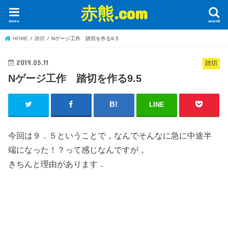
赤熊.com
menu
search
HOME
踏切
Nゲージ工作 踏切を作る9.5
2019.05.11
踏切
Nゲージ工作 踏切を作る9.5
LINE
今回は９．５ということで，なんでそんなに急に中途半
端になった！？って感じなんですが，
きちんと理由があります．