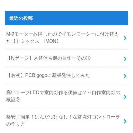
最近の投稿
M-9モーター故障したのでイモンモーターに付け替え
た【トミックス IMON】
【Nゲージ】入替信号機の自作ーその①
【お初】PCB gogoに基板発注してみた
高いテープLEDで室内灯作る価値は？～自作室内灯の
検証②
格安！簡単！はんだづけなし！な常点灯コントローラ
の作り方