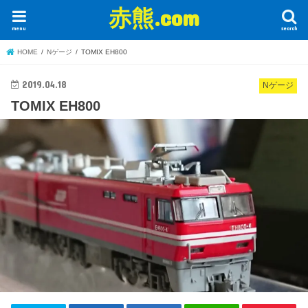
赤熊.com
menu
search
HOME
Nゲージ
TOMIX EH800
2019.04.18
Nゲージ
TOMIX EH800