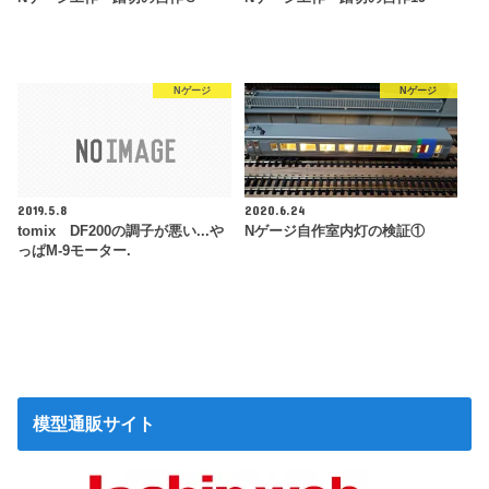
Nゲージ
Nゲージ
2019.5.8
2020.6.24
tomix DF200の調子が悪い...や
Nゲージ自作室内灯の検証①
っぱM-9モーター.
模型通販サイト